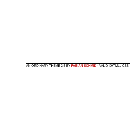
AN ORDINARY THEME 2.5 BY
FABIAN SCHMID
· VALID XHTML / CSS