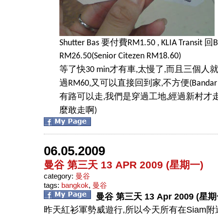
要付費
回
Shutter Bas
RM1.50 , KLIA Transit
B
RM26.50(Senior Citezen RM18.60)
等了快
才有車
太慢了
而且三個人
30 min
,
,
過
又可以直接回到家
不方便
RM60,
,
(Bandar
有路可以走
我們是穿過工地
經過新村才
,
,
麼敢走啊
)
06.05.2009
曼谷 第三天 13 APR 2009 (星期一)
category:
曼谷
tags:
bangkok
,
曼谷
曼谷
第三天
13 Apr 2009 (
星期
昨天紅衫軍勢威遊行
,
所以今天所有在
Siam
附