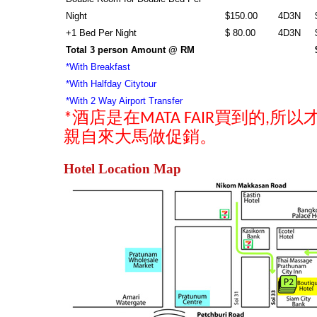
Night
$150.00
4D3N
+1 Bed Per Night
$
80.00
4D3N
Total 3 person Amount @ RM
*With Breakfast
*With Halfday Citytour
*With 2
Way
Airport
Transfer
*酒店是在MATA FAIR買到的,
親自來大馬做促銷。
Hotel Location Map