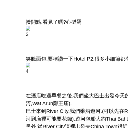
撥開點
,
看見了嗎
?
心型蛋
笑臉面包
,
要稱讚一下
Hotel P2,
很多小細節都
在酒店吃過早餐之後
,
我們坐大巴士出發今天
河
,Wat Arun
鄭王庙
).
巴士來到
River City,
我們乘船遊河
.(
可以先在
R
河到庙裡可能要花錢
).
遊河包船大約
Thai Bah
另外
,
從
River City
這裡出發去
China Town
很近