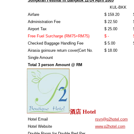
Songkran Festival in
Bangkok
11-14 April 2009
KUL-BKK
Airfare
$
159.20
Administration Fee
$
22.50
Airport Tax
$
25.00
Free Fuel Surcharge (RM75+RM75)
$
-
Checked Baggage Handling Fee
$
5.00
Airasia goinsure return cover(Cert No.
$
18.00
Single Amount
Total 3 person Amount @ RM
酒店
Hotel
Hotel Email
rsvn@p2hotel.com
Hotel Website
www.p2hotel.com
Double Room for Double Bed Per