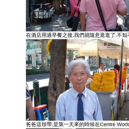
在酒店用過早餐之後
,
我們就隨意逛逛了
.
不知
爸爸這領帶
,
是第一天來的時候在
Centre Worl