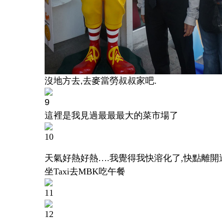
沒地方去
,
去麥當勞叔叔家吧
.
這裡是我見過最最最大的菜市場了
天氣好熱好熱
….
我覺得我快溶化了
,
快點離開
坐
Taxi
去
MBK
吃午餐