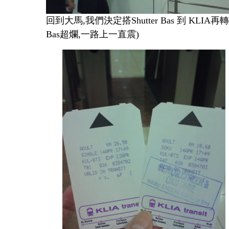
回到大馬
,
我們決定搭
Shutter Bas
到
KLIA
再轉
Bas
超爛
,
一路上一直震
)