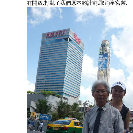
有開放
.
打亂了我們原本的計劃
.
取消皇宮遊
.