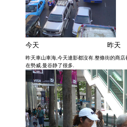
今天 昨天
昨天車山車海
,
今天連影都沒有
.
整條街的商店
在勢威
.
曼谷静了很多
.