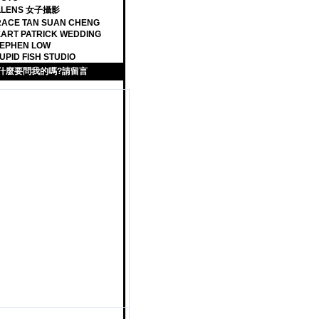
ILLENS 女子攝影
ACE TAN SUAN CHENG
ART PATRICK WEDDING
EPHEN LOW
UPID FISH STUDIO
什麼要問我的嗎?請留言