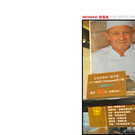
YOU NEED2 VIS
MERMAID 部落格