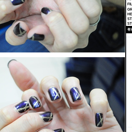
F
GR
HE
ST
ST
有