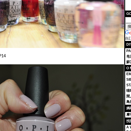
G
自
D
P
P14
皂
蘚
O 
EM
S
S
喵
閒
鳥
媽
摩
找
A 