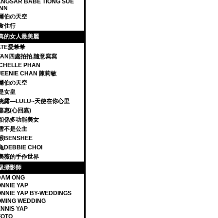
NGSAR BABE TIONG SUE
NN
爾伯の天空
食住行
真的女人最美麗
ATE愛希希
IFAN四處拍拍,隨意寫寫
CHELLE PHAN
UEENIE CHAN 陳莉敏
爾伯の天空
是女皇
晓露—LULU~天使在你心里
嘉惠(心回嘉)
穎係多功能美女
雪不是公主
猴BENSHEE
DEBBIE CHOI
美薇的手作世界
級攝影師
DAM ONG
NNIE YAP
NNIE YAP BY-WEDDINGS
MING WEDDING
NNIS YAP
FOTO