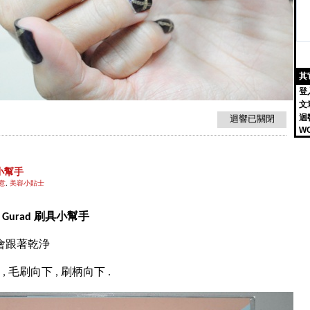
其
登
文
迴
迴響已關閉
W
具小幫手
意
,
美容小貼士
sh Gurad 刷具小幫手
會跟著乾浄
毛刷向下 , 刷柄向下 .