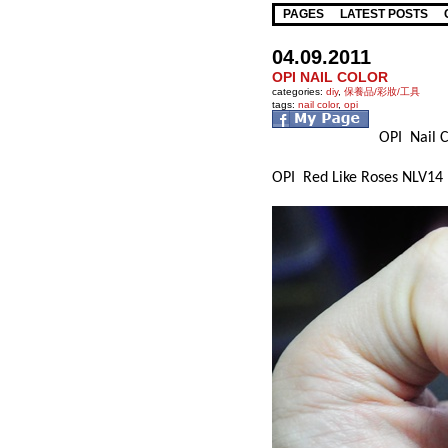
PAGES
LATEST POSTS
04.09.2011
OPI NAIL COLOR
categories:
diy
,
保養品/彩妝/工具
tags:
nail color
,
opi
OPI Nail C
OPI Red Like Roses NLV14