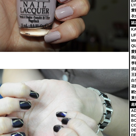
BA
LY
愛
衣
認
K
L
MI
Q
愛
我
李
洪
王
白
花
韜兔
黃
超
A
BO
BO
CO
DE
FI