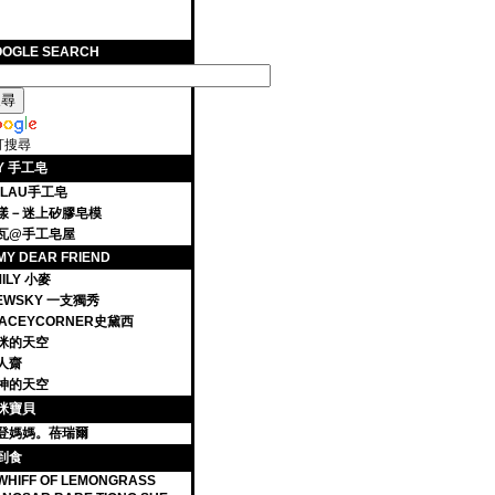
OOGLE SEARCH
訂搜尋
IY 手工皂
ALAU手工皂
漾－迷上矽膠皂模
瓦@手工皂屋
MY DEAR FRIEND
ILY 小麥
IEWSKY 一支獨秀
TACEYCORNER史黛西
咪的天空
人齋
神的天空
咪寶貝
登媽媽。蓓瑞爾
到食
WHIFF OF LEMONGRASS