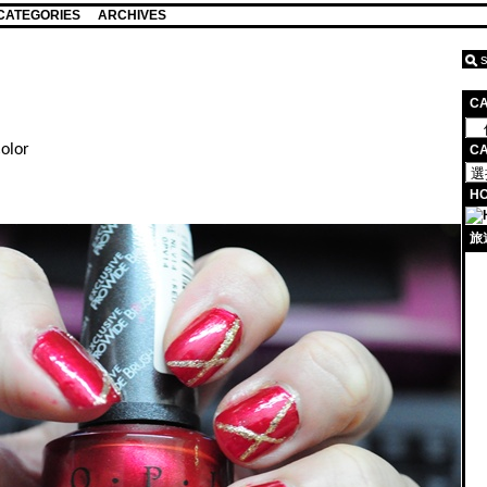
CATEGORIES
ARCHIVES
C
olor
CA
HO
旅