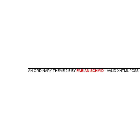
AN ORDINARY THEME 2.5 BY
FABIAN SCHMID
· VALID XHTML / CSS