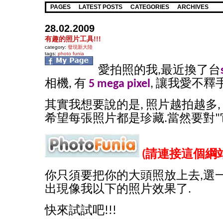
PAGES
LATEST POSTS
CATEGORIES
ARCHIVES
28.02.2009
有趣的照片工具!!!
category:
發現新大陸
tags:
photo funia
愛拍照的我,最近換了台
相機, 有
5 mega pixel
, 讓我愛不釋手
其實我想要說的是, 照片越拍越多,
希望每張照片都是珍藏.當然要對"
(請連接這個綱站
你只須要把你的大頭照放上去,選
出現像我以下的照片效果了.
快來試試吧!!!