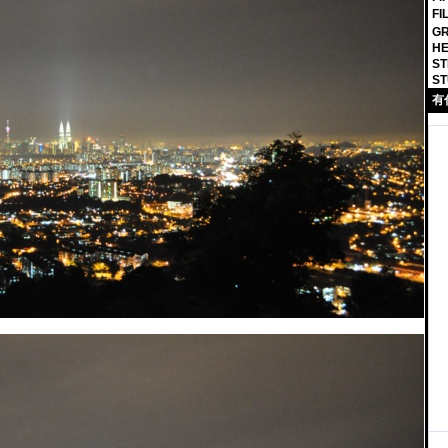
F
GR
HE
ST
ST
有