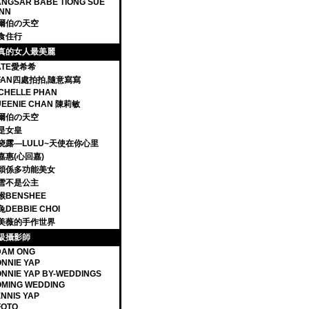
NGSAR BABE TIONG SUE
NN
爾伯の天空
食住行
真的女人最美麗
ATE愛希希
IFAN四處拍拍,隨意寫寫
CHELLE PHAN
UEENIE CHAN 陳莉敏
爾伯の天空
是女皇
晓露—LULU~天使在你心里
嘉惠(心回嘉)
穎係多功能美女
雪不是公主
猴BENSHEE
DEBBIE CHOI
美薇的手作世界
級攝影師
DAM ONG
NNIE YAP
NNIE YAP BY-WEDDINGS
MING WEDDING
NNIS YAP
FOTO