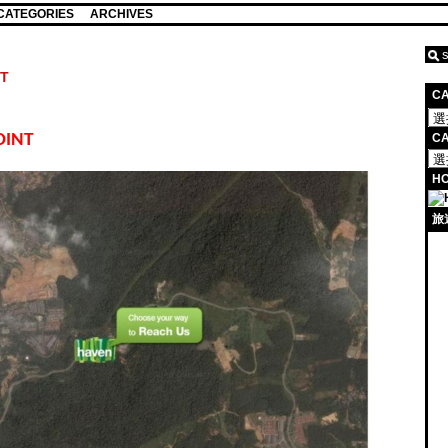
CATEGORIES
ARCHIVES
NT
C
OINT
CA
HO
旅