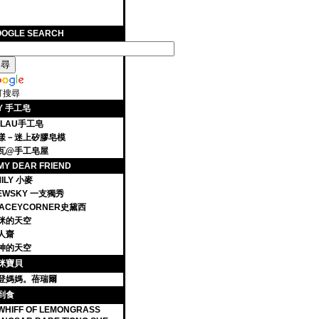
OOGLE SEARCH
訂搜尋
IY 手工皂
ALAU手工皂
漾－迷上矽膠皂模
瓦@手工皂屋
MY DEAR FRIEND
ILY 小麥
IEWSKY 一支獨秀
TACEYCORNER史黛西
咪的天空
人齋
神的天空
咪寶貝
登媽媽。蓓瑞爾
到食
WHIFF OF LEMONGRASS