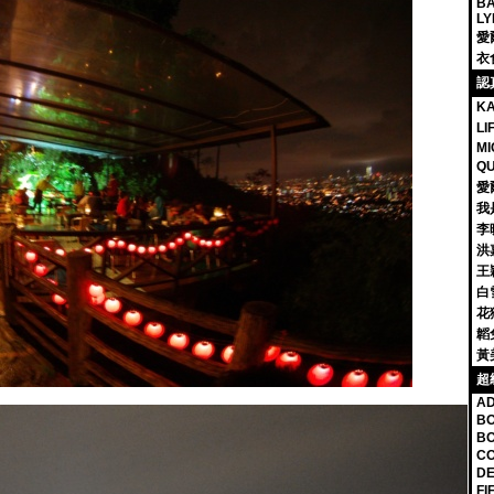
BA
LY
愛
衣
認
K
L
MI
Q
愛
我
李
洪
王
白
花
韜兔
黃
超
A
BO
BO
CO
DE
FI