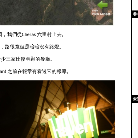
養
 小雲頂，我們從Cheras 六里村上去。
，路很寬但是暗暗沒有路燈。
t 看到最少三家比較明顯的餐廳。
aurant 之前在報章有看過它的報導。
愛