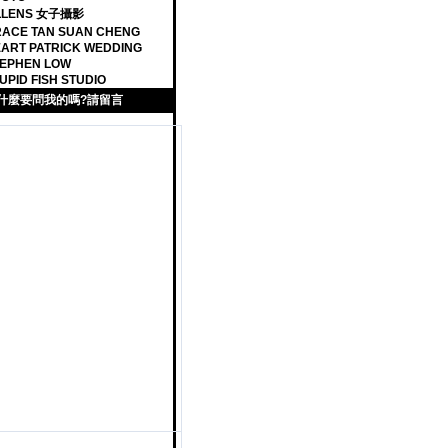
ILLENS 女子攝影
ACE TAN SUAN CHENG
ART PATRICK WEDDING
EPHEN LOW
UPID FISH STUDIO
什麼要問我的嗎?請留言