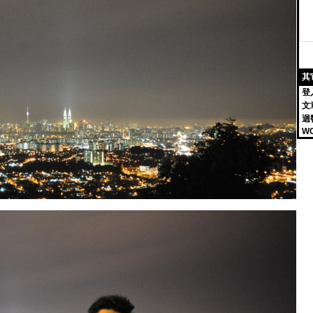
其
登
文
迴
W