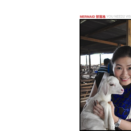
YOU NEED2 VIS
MERMAID 部落格