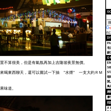
G
自
D
P
皂
蘚
O 
EM
置不算很美，但是有氣氛再加上吉隆坡夜景無價。
S
S
來喝東西聊天，還可以嘗試一下抽 ”水煙” 一支大約ＲＭ
喵
閒
鳥
果味道。
媽
摩
找
A 