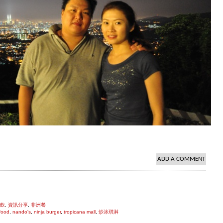
ADD A COMMENT
飲
,
資訊分享
,
非洲餐
food
,
nando's
,
ninja burger
,
tropicana mall
,
炒冰琪淋