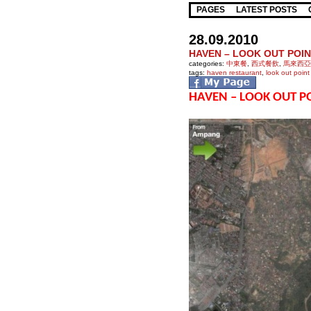
PAGES
LATEST POSTS
28.09.2010
HAVEN – LOOK OUT POI
categories:
中東餐
,
西式餐飲
,
馬來西亞
tags:
haven restaurant
,
look out point
HAVEN – LOOK OUT P