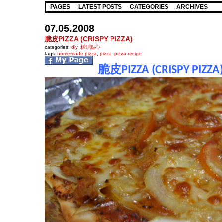
PAGES
LATEST POSTS
CATEGORIES
ARCHIVES
07.05.2008
脆皮PIZZA (CRISPY PIZZA)
categories:
diy
,
糕餅點心
tags:
homemade pizza
,
pizza
,
pizza recipe
脆皮PIZZA (CRISPY PIZZA