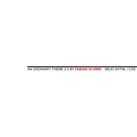
AN ORDINARY THEME 2.5 BY
FABIAN SCHMID
· VALID XHTML / CSS