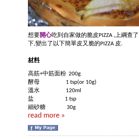
想要
開心
吃到自家做的脆皮PIZZA ,上綱
下,變出了以下簡單皮又脆的PIZZA 皮.
材料
高筋+中筋面粉 200g
酵母 1 tsp(or 10g)
溫水 120ml
盐 1 tsp
細砂糖 30g
read more »