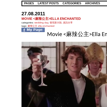
PAGES
LATEST POSTS
CATEGORIES
ARCHIVES
27.08.2011
MOVIE <麻辣公主>ELLA ENCHANTED
categories:
wedding day
,
發現新大陸
,
資訊分享
tags:
麻辣公主 ella enchanted
Movie <麻辣公主>Ella En