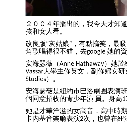
２００４年播出的，我今天才知
孩和女人看。
改良版”灰姑娘”，有點搞笑，最
角歌唱得很不錯，去google 她
安海瑟薇（Anne Hathaway）她於紐約
Vassar大學主修英文，副修婦女研究
Studies）。
安海瑟薇是紐約市巴洛劇團表演
個同意招收的青少年演 員。身高1
她是才華洋溢的女高音，高中時
卡內基音樂廳表演2次，也曾在紐