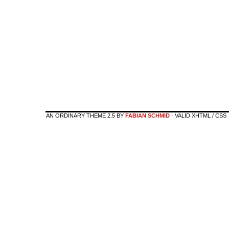
AN ORDINARY THEME 2.5 BY
FABIAN SCHMID
· VALID XHTML / CSS