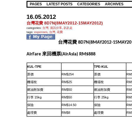
PAGES
LATEST POSTS
CATEGORIES
ARCHIVES
16.05.2012
台灣花費 8D7N(8MAY2012-15MAY2012)
categories:
台灣
,
資訊分享
,
趴趴走
tags:
expenses
,
台灣
,
花費
台灣花費 8D7N(8MAY2012-15MAY20
AirFare 來回機票(AirAsia) RM$888
KUL-TPE
TPE-KUL
票價
RM$254
票價
RM
機場稅
RM$25
機場稅
RM
燃油附加費
RM$50
燃油附加費
RM
行李 15kg
RM$50
行李 25kg
RM
保險
RM$14.50
保險
RM$
處理費
RM$8
處理費
RM