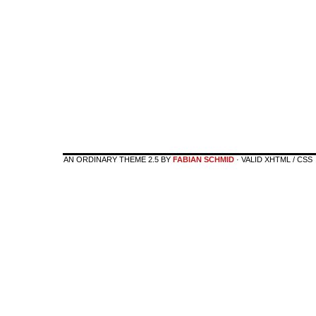
AN ORDINARY THEME 2.5 BY
FABIAN SCHMID
· VALID XHTML / CSS