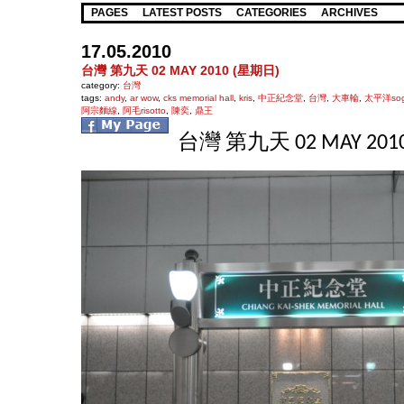
PAGES
LATEST POSTS
CATEGORIES
ARCHIVES
17.05.2010
台灣 第九天 02 MAY 2010 (星期日)
category:
台灣
tags:
andy
,
ar wow
,
cks memorial hall
,
kris
,
中正紀念堂
,
台灣
,
大車輪
,
太平洋so
阿宗麵線
,
阿毛risotto
,
陳奕
,
鼎王
台灣 第九天 02 MAY 201