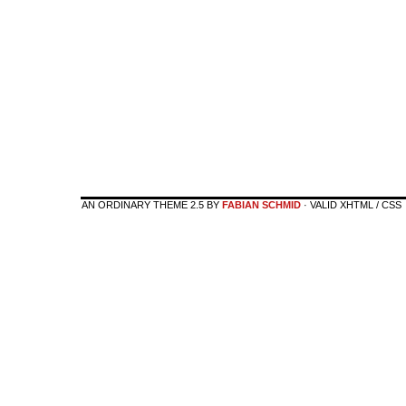
AN ORDINARY THEME 2.5 BY
FABIAN SCHMID
· VALID XHTML / CSS