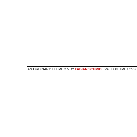
AN ORDINARY THEME 2.5 BY
FABIAN SCHMID
· VALID XHTML / CSS