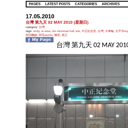
PAGES
LATEST POSTS
CATEGORIES
ARCHIVES
17.05.2010
台灣 第九天 02 MAY 2010 (星期日)
category:
台灣
tags:
andy
,
ar wow
,
cks memorial hall
,
kris
,
中正紀念堂
,
台灣
,
大車輪
,
太平洋so
阿宗麵線
,
阿毛risotto
,
陳奕
,
鼎王
台灣 第九天 02 MAY 201