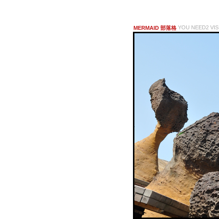
YOU NEED2 VIS
MERMAID 部落格