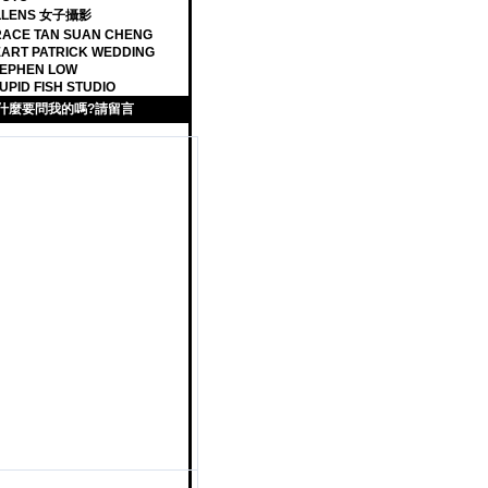
ILLENS 女子攝影
ACE TAN SUAN CHENG
ART PATRICK WEDDING
EPHEN LOW
UPID FISH STUDIO
什麼要問我的嗎?請留言