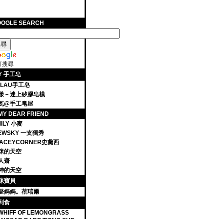
OOGLE SEARCH
訂搜尋
IY 手工皂
ALAU手工皂
漾－迷上矽膠皂模
瓦@手工皂屋
MY DEAR FRIEND
ILY 小麥
IEWSKY 一支獨秀
TACEYCORNER史黛西
咪的天空
人齋
神的天空
咪寶貝
登媽媽。蓓瑞爾
到食
WHIFF OF LEMONGRASS