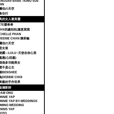
NGSAR BABE TIONG SUE
NN
爾伯の天空
食住行
真的女人最美麗
ATE愛希希
IFAN四處拍拍,隨意寫寫
CHELLE PHAN
UEENIE CHAN 陳莉敏
爾伯の天空
是女皇
晓露—LULU~天使在你心里
嘉惠(心回嘉)
穎係多功能美女
雪不是公主
猴BENSHEE
DEBBIE CHOI
美薇的手作世界
級攝影師
DAM ONG
NNIE YAP
NNIE YAP BY-WEDDINGS
MING WEDDING
NNIS YAP
FOTO