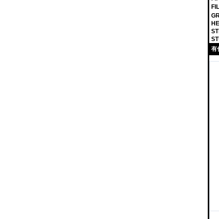
F
GR
HE
ST
ST
有