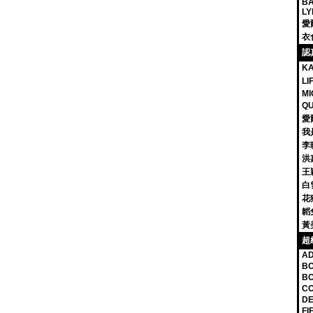
BA
LY
愛
衣
認
K
L
MI
Q
愛
我
李
洪
王
白
花
韜兔
黃
超
A
BO
BO
CO
DE
FI