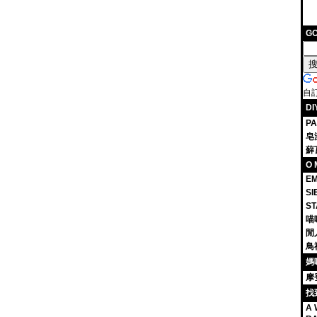
G
自
D
P
皂
蘚
O 
EM
S
S
喵
閒
鳥
媽
摩
找
A 