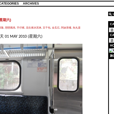
CATEGORIES
ARCHIVES
(星期六)
C
基隆
,
戀戀風情
,
芋仔粿
,
花生捲冰淇淋
,
豆干包
,
金瓜石
,
阿妹茶樓
,
魚丸湯
CA
01 MAY 2010 (星期六)
HO
旅